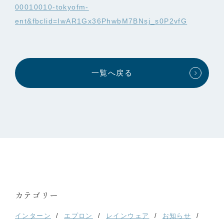
00010010-tokyofm-
ent&fbclid=IwAR1Gx36PhwbM7BNsj_s0P2vfG
一覧へ戻る
カテゴリー
インターン
エプロン
レインウェア
お知らせ