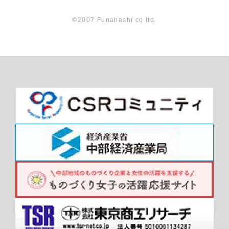
©2007 Funahashi co ltd.