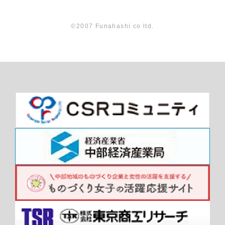
©2007 Funahashi co ltd.