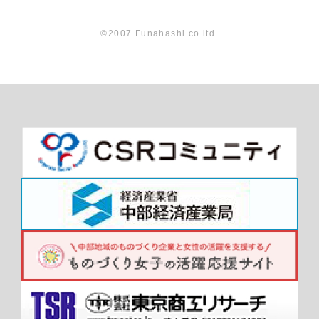
©2007 Funahashi co ltd.