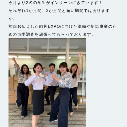
今月より
2
名の学生がインターンにきています！
それぞれ
1
か月間、
3
か月間と短い期間ではあります
が、
前回お伝えした雨具
EXPO
に向けた準備や新規事業のた
めの市場調査を
頑張ってもらっております。