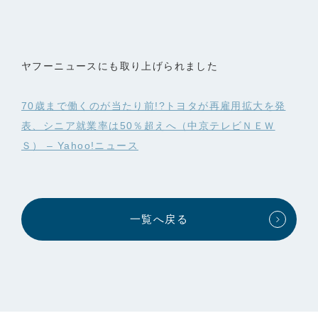
ヤフーニュースにも取り上げられました
70歳まで働くのが当たり前!?トヨタが再雇用拡大を発
表、シニア就業率は50％超えへ（中京テレビＮＥＷ
Ｓ） – Yahoo!ニュース
一覧へ戻る