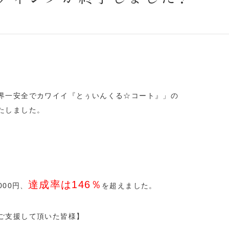
界一安全でカワイイ『とぅいんくる☆コート』」の
たしました。
達成率は
146
％
000
円、
を超えました。
ご支援して頂いた皆様】