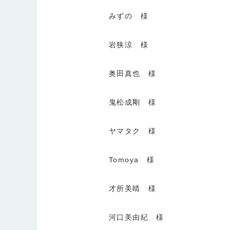
みずの 様
岩狭涼 様
奥田真也 様
鬼松成剛 様
ヤマタク 様
Tomoya 様
才所美晴 様
河口美由紀 様