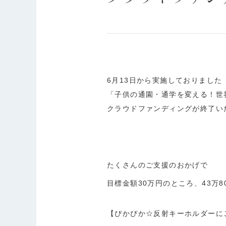
6
月
13
日から実施しておりました
「子供の通園・通学を変える！世
クラウドファンディングが終了い
たくさんのご支援のおかげで
目標金額
30
万円のところ、
43万8
【ぴかぴか☆反射キーホルダーに