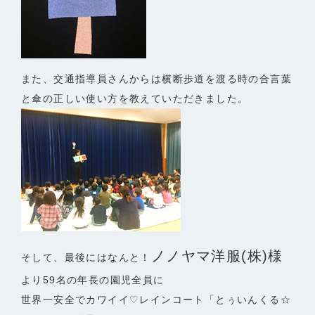
また、交通指導員さんからは横断歩道を渡る時の合言葉
と傘の正しい
使い方を教えていただきました。
ノノヤマ洋服
(
株
)
様
そして、最後にはなんと！
より
59
名の年長の園児全員に
世界一安全でカワイイ
♡
レインコート「とぅいんくる☆