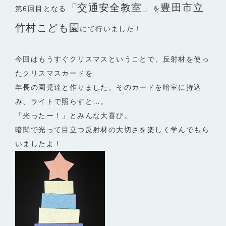
「交通安全教室」
豊田市立
第
6
回目となる
を
竹村こども園
にて行いました！
今回はもうすぐクリスマスということで、反射材を使っ
たクリスマスカードを
年長の園児達と作りました。そのカードを暗室に持込
み、ライトで照らすと…。
「光ったー！」とみんな大喜び。
暗闇で光って目立つ反射材の大切さを
楽しく学んでもら
いましたよ！