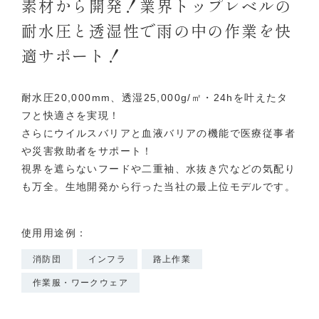
素材から開発！業界トップレベルの
耐水圧と透湿性で雨の中の作業を快
適サポート！
耐水圧20,000mm、透湿25,000g/㎡・24hを叶えたタ
フと快適さを実現！
さらにウイルスバリアと血液バリアの機能で医療従事者
や災害救助者をサポート！
視界を遮らないフードや二重袖、水抜き穴などの気配り
も万全。生地開発から行った当社の最上位モデルです。
使用用途例：
消防団
インフラ
路上作業
作業服・ワークウェア