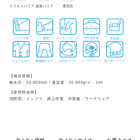
ウイルスバリア
血液バリア
通気性
ベルクロ袖
二重袖
ベンチレーション
背中反射材
収納袋
パノラマフード
ひよく仕立て
無裁縫仕立て
まわるフード
取り外しフード
【補足情報】
耐水圧：20,000mm / 透湿度：25,000g/㎡・24h
【使用用途例】
消防団、インフラ、路上作業、作業服・ワークウェア