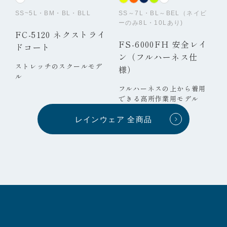
SS~5L・BM・BL・BLL
SS～7L・BL～BEL（ネイビ
ーのみ8L・10Lあり)
FC-5120 ネクストライ
FS-6000FH 安全レイ
ドコート
ン（フルハーネス仕
ストレッチのスクールモデ
様）
ル
フルハーネスの上から着用
できる高所作業用モデル
レインウェア 全商品