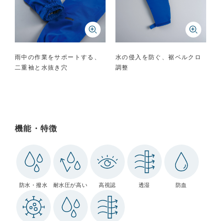
雨中の作業をサポートする、
水の侵入を防ぐ、裾ベルクロ
二重袖と水抜き穴
調整
機能・特徴
防水・撥水
耐水圧が高い
高視認
防血
透湿