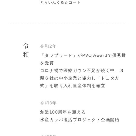
とぅいんくる☆コート
令和
令和2年
「タフブラード」がPVC Awardで優秀賞
を受賞
コロナ禍で医療ガウン不足が続く中、３
県６社の中小企業と協力し「トヨタ方
式」を取り入れ量産体制を確立
令和3年
創業100周年を迎える
水産カッパ復活プロジェクト企画開始