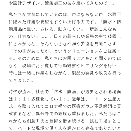
や設計デザイン、縫製加工の技を磨いてきたのです。
私たちが大切にしているのは、声にならない声、水面下
に隠れた課題や要望をすくい上げる力です。「防水・防
滴用品は重い、ムレる、動きにくい」「所詮こんなも
の、仕方ない」……。日々の暮らしや業務の中で後回し
にされがちな、そんな小さな不満や妥協を見過ごさず、
「その手があったか」というソリューションをご提案す
る。そのために、私たちはお困りごとをただ聞くのでは
なく、現場にお邪魔して行動観察やヒアリングを行い、
時には一緒に作業をしながら、製品の開発や改良を行っ
てきました。
時代が流れ、社会で「防水・防滴」が必要とされる場面
はますます多様化しています。近年は、「トヨタ生産方
式」を取り入れてコロナ禍での医療ガウン不足解消に貢
献するなど、異分野での経験も重ねました。私たちはこ
れからも創意工夫と技術を磨き続ける「挑む工場」とし
て、ハードな現場で働く人を輝かせる存在でありたいと