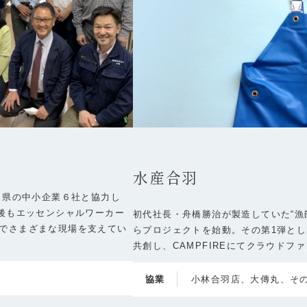
水産合羽
３県の中小企業６社と協力し
の後もエッセンシャルワーカー
初代社長・舟橋勝治が製造していた“漁
でさまざまな現場を支えてい
らプロジェクトを始動。その第1弾と
共創し、CAMPFIREにてクラウドファ
協業
小林合羽店、大傳丸、そ