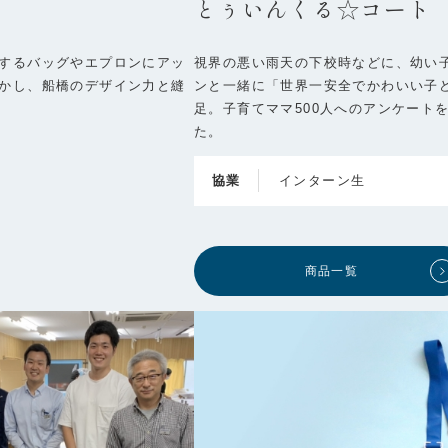
とぅいんくる☆コート
するバッグやエプロンにアッ
視界の悪い雨天の下校時などに、幼い
かし、船橋のデザイン力と縫
ンと一緒に「世界一安全でかわいい子
足。子育てママ500人へのアンケート
た。
協業
インターン生
商品一覧