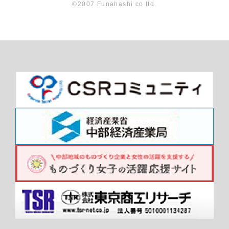
©2007 Funahashi co ltd.