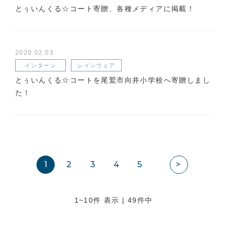
とぅいんくる☆コート寄贈、各種メディアに掲載！
2020.02.03
インターン
レインウェア
とぅいんくる☆コートを尾鷲市向井小学校へ寄贈しまし
た！
1
2
3
4
5
>
1~10件 表示 | 49件中