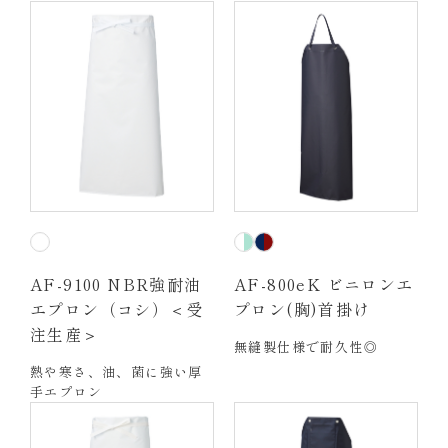
AF-9100 NBR強耐油
AF-800eK ビニロンエ
エプロン（コシ）＜受
プロン(胸)首掛け
注生産＞
無縫製仕様で耐久性◎
熱や寒さ、油、菌に強い厚
手エプロン